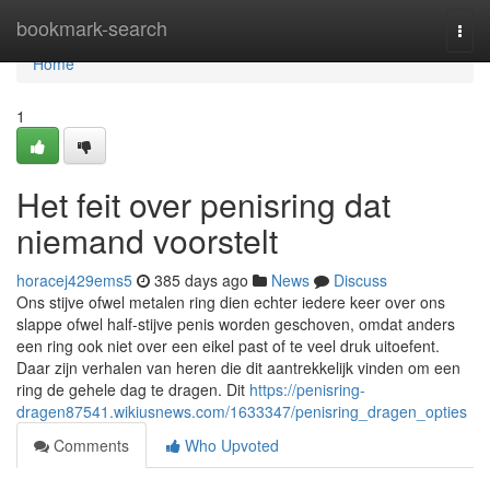
Home
bookmark-search
Togg
navi
Home
1
Het feit over penisring dat
niemand voorstelt
horacej429ems5
385 days ago
News
Discuss
Ons stijve ofwel metalen ring dien echter iedere keer over ons
slappe ofwel half-stijve penis worden geschoven, omdat anders
een ring ook niet over een eikel past of te veel druk uitoefent.
Daar zijn verhalen van heren die dit aantrekkelijk vinden om een
ring de gehele dag te dragen. Dit
https://penisring-
dragen87541.wikiusnews.com/1633347/penisring_dragen_opties
Comments
Who Upvoted