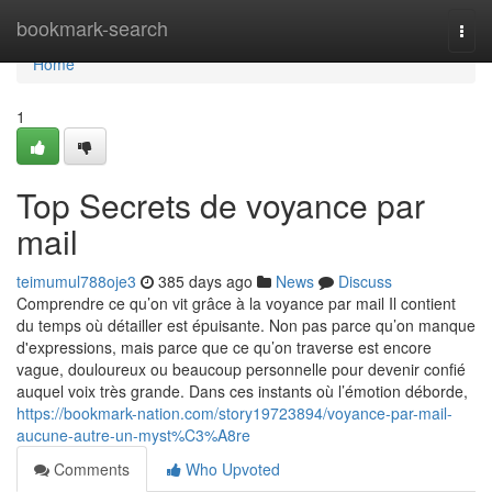
Home
bookmark-search
Togg
navi
Home
1
Top Secrets de voyance par
mail
teimumul788oje3
385 days ago
News
Discuss
Comprendre ce qu’on vit grâce à la voyance par mail Il contient
du temps où détailler est épuisante. Non pas parce qu’on manque
d'expressions, mais parce que ce qu’on traverse est encore
vague, douloureux ou beaucoup personnelle pour devenir confié
auquel voix très grande. Dans ces instants où l’émotion déborde,
https://bookmark-nation.com/story19723894/voyance-par-mail-
aucune-autre-un-myst%C3%A8re
Comments
Who Upvoted