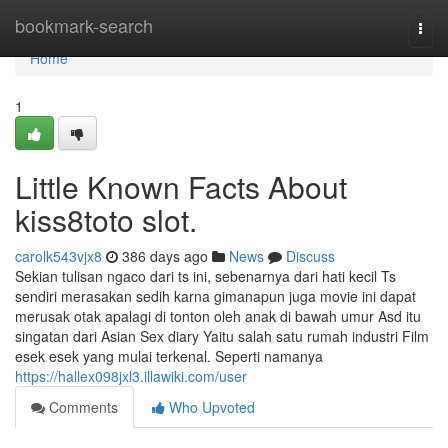
Home
bookmark-search
Togg
navi
Home
1
Little Known Facts About
kiss8toto slot.
carolk543vjx8
386 days ago
News
Discuss
Sekian tulisan ngaco dari ts ini, sebenarnya dari hati kecil Ts
sendiri merasakan sedih karna gimanapun juga movie ini dapat
merusak otak apalagi di tonton oleh anak di bawah umur Asd itu
singatan dari Asian Sex diary Yaitu salah satu rumah industri Film
esek esek yang mulai terkenal. Seperti namanya
https://hallex098jxl3.illawiki.com/user
Comments
Who Upvoted