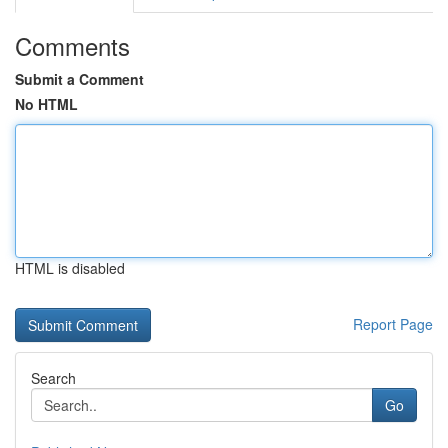
Comments
Submit a Comment
No HTML
HTML is disabled
Report Page
Search
Go