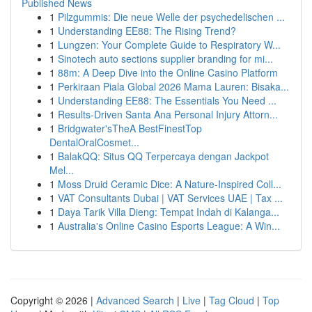
Published News
1
Pilzgummis: Die neue Welle der psychedelischen ...
1
Understanding EE88: The Rising Trend?
1
Lungzen: Your Complete Guide to Respiratory W...
1
Sinotech auto sections supplier branding for mi...
1
88m: A Deep Dive into the Online Casino Platform
1
Perkiraan Piala Global 2026 Mama Lauren: Bisaka...
1
Understanding EE88: The Essentials You Need ...
1
Results-Driven Santa Ana Personal Injury Attorn...
1
Bridgwater'sTheA BestFinestTop
DentalOralCosmet...
1
BalakQQ: Situs QQ Terpercaya dengan Jackpot
Mel...
1
Moss Druid Ceramic Dice: A Nature-Inspired Coll...
1
VAT Consultants Dubai | VAT Services UAE | Tax ...
1
Daya Tarik Villa Dieng: Tempat Indah di Kalanga...
1
Australia's Online Casino Esports League: A Win...
Copyright © 2026 |
Advanced Search
|
Live
|
Tag Cloud
|
Top