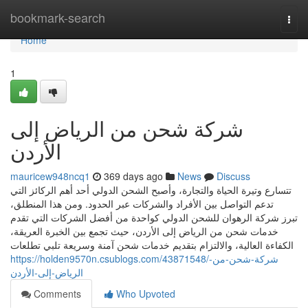
Home
bookmark-search
Togg
navi
Home
1
شركة شحن من الرياض إلى
الأردن
mauricew948ncq1
369 days ago
News
Discuss
تتسارع وتيرة الحياة والتجارة، وأصبح الشحن الدولي أحد أهم الركائز التي
تدعم التواصل بين الأفراد والشركات عبر الحدود. ومن هذا المنطلق،
تبرز شركة الرهوان للشحن الدولي كواحدة من أفضل الشركات التي تقدم
خدمات شحن من الرياض إلى الأردن، حيث تجمع بين الخبرة العريقة،
الكفاءة العالية، والالتزام بتقديم خدمات شحن آمنة وسريعة تلبي تطلعات
https://holden9570n.csublogs.com/43871548/شركة-شحن-من-
الرياض-إلى-الأردن
Comments
Who Upvoted