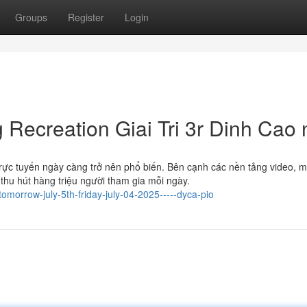
Groups
Register
Login
ecreation Giai Tri 3r Dinh Cao
í trực tuyến ngày càng trở nên phổ biến. Bên cạnh các nền tảng video, 
 thu hút hàng triệu người tham gia mỗi ngày.
tomorrow-july-5th-friday-july-04-2025-----dyca-pio