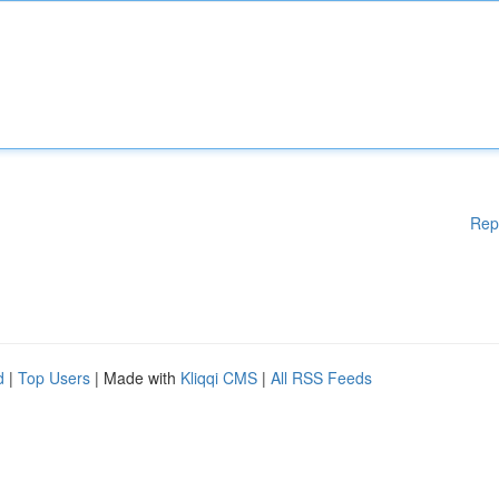
Rep
d
|
Top Users
| Made with
Kliqqi CMS
|
All RSS Feeds