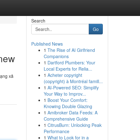
Search
Go
Published News
1
The Rise of AI Girlfriend
 new
Companions
1
Dartford Plumbers: Your
Local Experts for Relia...
1
Acheter copyright
mạng xã
(copyright) à Montréal famill...
1
AI-Powered SEO: Simplify
Your Way to Improv...
1
Boost Your Comfort:
Knowing Double Glazing
1
Amibroker Data Feeds: A
Comprehensive Guide
1
CitrusBurn: Unlocking Peak
Performance
1
What to Look for in a