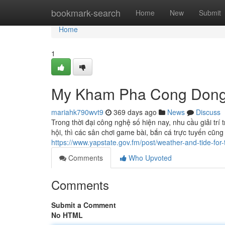
Home
bookmark-search
Home
New
Submit
Home
1
My Kham Pha Cong Dong R
mariahk790wvt9
369 days ago
News
Discuss
Trong thời đại công nghệ số hiện nay, nhu cầu giải tr
hội, thì các sân chơi game bài, bắn cá trực tuyến cũng
https://www.yapstate.gov.fm/post/weather-and-tide-for-
Comments
Who Upvoted
Comments
Submit a Comment
No HTML