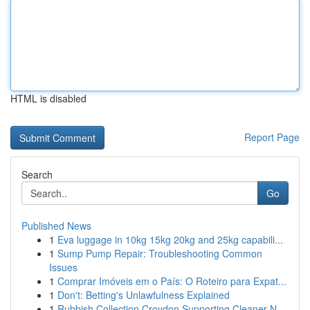
HTML is disabled
Report Page
Search
Go
Published News
1
Eva luggage in 10kg 15kg 20kg and 25kg capabili...
1
Sump Pump Repair: Troubleshooting Common
Issues
1
Comprar Imóveis em o País: O Roteiro para Expat...
1
Don't: Betting's Unlawfulness Explained
1
Rubbish Collection Croydon Supporting Cleaner N...