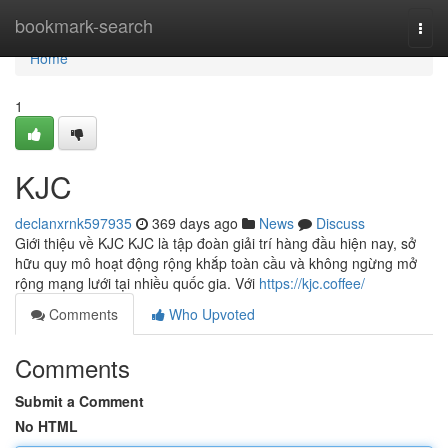
Home
bookmark-search
Togg
navi
Home
1
KJC
declanxrnk597935
369 days ago
News
Discuss
Giới thiệu về KJC KJC là tập đoàn giải trí hàng đầu hiện nay, sở
hữu quy mô hoạt động rộng khắp toàn cầu và không ngừng mở
rộng mạng lưới tại nhiều quốc gia. Với
https://kjc.coffee/
Comments
Who Upvoted
Comments
Submit a Comment
No HTML