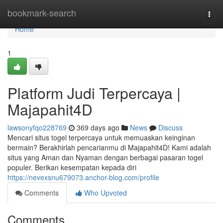
Home
bookmark-search
Togg
navi
Home
1
Platform Judi Terpercaya |
Majapahit4D
lawsonyfqo228769
369 days ago
News
Discuss
Mencari situs togel terpercaya untuk memuaskan keinginan
bermain? Berakhirlah pencarianmu di Majapahit4D! Kami adalah
situs yang Aman dan Nyaman dengan berbagai pasaran togel
populer. Berikan kesempatan kepada diri
https://nevexsnu679073.anchor-blog.com/profile
Comments
Who Upvoted
Comments