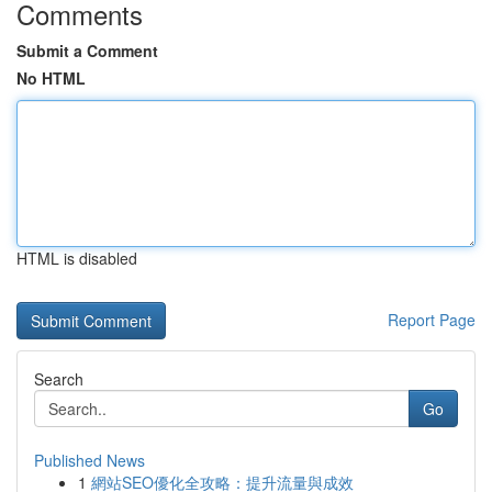
Comments
Submit a Comment
No HTML
HTML is disabled
Report Page
Search
Go
Published News
1
網站SEO優化全攻略：提升流量與成效