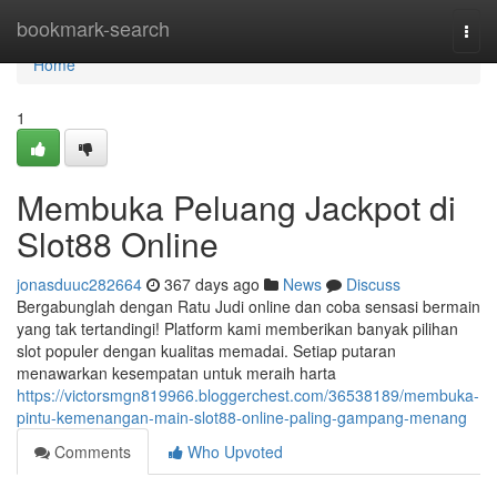
Home
bookmark-search
Togg
navi
Home
1
Membuka Peluang Jackpot di
Slot88 Online
jonasduuc282664
367 days ago
News
Discuss
Bergabunglah dengan Ratu Judi online dan coba sensasi bermain
yang tak tertandingi! Platform kami memberikan banyak pilihan
slot populer dengan kualitas memadai. Setiap putaran
menawarkan kesempatan untuk meraih harta
https://victorsmgn819966.bloggerchest.com/36538189/membuka-
pintu-kemenangan-main-slot88-online-paling-gampang-menang
Comments
Who Upvoted