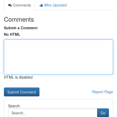
Comments
Who Upvoted
Comments
Submit a Comment
No HTML
HTML is disabled
Report Page
Search
Go