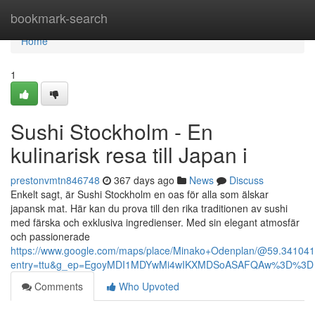
Home
bookmark-search
Home
1
Sushi Stockholm - En
kulinarisk resa till Japan i
prestonvmtn846748
367 days ago
News
Discuss
Enkelt sagt, är Sushi Stockholm en oas för alla som älskar
japansk mat. Här kan du prova till den rika traditionen av sushi
med färska och exklusiva ingredienser. Med sin elegant atmosfär
och passionerade
https://www.google.com/maps/place/Minako+Odenplan/@59.3410
entry=ttu&g_ep=EgoyMDI1MDYwMi4wIKXMDSoASAFQAw%3D%3D
Comments
Who Upvoted