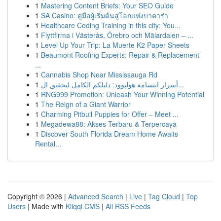
1
Mastering Content Briefs: Your SEO Guide
1
SA Casino: คู่มือผู้เริ่มต้นสู่โลกแห่งบาคาร่า
1
Healthcare Coding Training in this city: You...
1
Flyttfirma i Västerås, Örebro och Mälardalen – ...
1
Level Up Your Trip: La Muerte K2 Paper Sheets
1
Beaumont Roofing Experts: Repair & Replacement
...
1
Cannabis Shop Near Mississauga Rd
1
أسرار ابتسامة هوليوود: دليلكم الكامل لتحقيق ال...
1
RNG999 Promotion: Unleash Your Winning Potential
1
The Reign of a Giant Warrior
1
Charming Pitbull Puppies for Offer – Meet ...
1
Megadewa88: Akses Terbaru & Terpercaya
1
Discover South Florida Dream Home Awaits
Rental...
Copyright © 2026 |
Advanced Search
|
Live
|
Tag Cloud
|
Top
Users
| Made with
Kliqqi CMS
|
All RSS Feeds