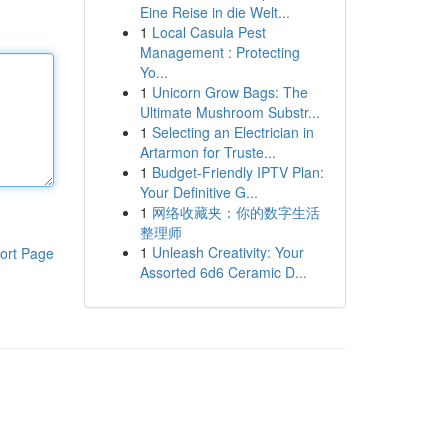
Eine Reise in die Welt...
1
Local Casula Pest
Management : Protecting
Yo...
1
Unicorn Grow Bags: The
Ultimate Mushroom Substr...
1
Selecting an Electrician in
Artarmon for Truste...
1
Budget-Friendly IPTV Plan:
Your Definitive G...
1
网络收藏夹：你的数字生活
整理师
1
Unleash Creativity: Your
ort Page
Assorted 6d6 Ceramic D...