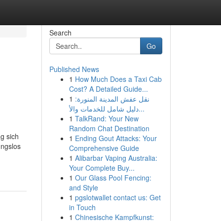
Search
Go
Published News
1
How Much Does a Taxi Cab
Cost? A Detailed Guide...
1
نقل عفش المدينة المنورة:
دليل شامل للخدمات والأ...
1
TalkRand: Your New
Random Chat Destination
g sich
1
Ending Gout Attacks: Your
ungslos
Comprehensive Guide
1
Alibarbar Vaping Australia:
Your Complete Buy...
1
Our Glass Pool Fencing:
and Style
1
pgslotwallet contact us: Get
in Touch
1
Chinesische Kampfkunst: