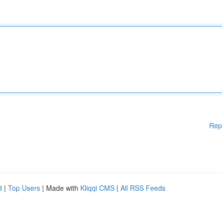
Rep
d
|
Top Users
| Made with
Kliqqi CMS
|
All RSS Feeds