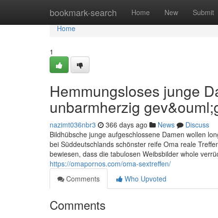
Home
bookmark-search
Home
New
Submit
Home
1
Hemmungsloses junge Da
unbarmherzig gev&ouml;g
nazimt036nbr3
366 days ago
News
Discuss
Bildhübsche junge aufgeschlossene Damen wollen long
bei Süddeutschlands schönster reife Oma reale Treffe
bewiesen, dass die tabulosen Weibsbilder whole verrüc
https://omapornos.com/oma-sextreffen/
Comments
Who Upvoted
Comments