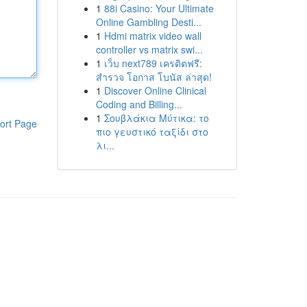
1
88i Casino: Your Ultimate
Online Gambling Desti...
1
Hdmi matrix video wall
controller vs matrix swi...
1
เว็บ next789 เครดิตฟรี:
สำรวจ โอกาส โบนัส ล่าสุด!
1
Discover Online Clinical
Coding and Billing...
1
Σουβλάκια Μύτικα: το
ort Page
πιο γευστικό ταξίδι στο
λι...