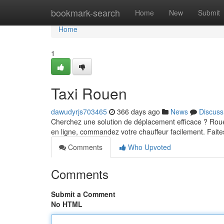
Home
bookmark-search
Home
New
Submit
Home
1
Taxi Rouen
dawudyrjs703465
366 days ago
News
Discuss
Cherchez une solution de déplacement efficace ? Rouen
en ligne, commandez votre chauffeur facilement. Fait
Comments
Who Upvoted
Comments
Submit a Comment
No HTML