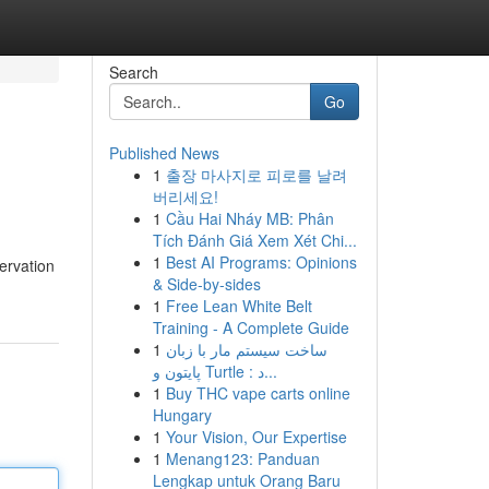
Search
Go
Published News
1
출장 마사지로 피로를 날려
버리세요!
1
Cầu Hai Nháy MB: Phân
Tích Đánh Giá Xem Xét Chi...
1
Best AI Programs: Opinions
ervation
& Side-by-sides
1
Free Lean White Belt
Training - A Complete Guide
1
ساخت سیستم مار با زبان
پایتون و Turtle : د...
1
Buy THC vape carts online
Hungary
1
Your Vision, Our Expertise
1
Menang123: Panduan
Lengkap untuk Orang Baru