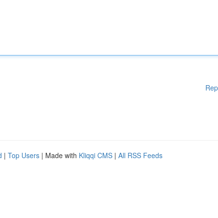
Rep
d
|
Top Users
| Made with
Kliqqi CMS
|
All RSS Feeds