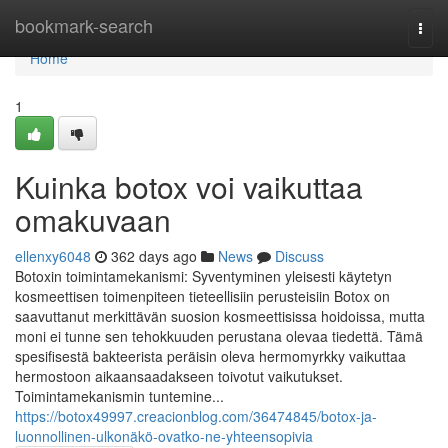
Home
bookmark-search
Togg
navi
Home
1
Kuinka botox voi vaikuttaa
omakuvaan
ellenxy6048
362 days ago
News
Discuss
Botoxin toimintamekanismi: Syventyminen yleisesti käytetyn
kosmeettisen toimenpiteen tieteellisiin perusteisiin Botox on
saavuttanut merkittävän suosion kosmeettisissa hoidoissa, mutta
moni ei tunne sen tehokkuuden perustana olevaa tiedettä. Tämä
spesifisestä bakteerista peräisin oleva hermomyrkky vaikuttaa
hermostoon aikaansaadakseen toivotut vaikutukset.
Toimintamekanismin tuntemine...
https://botox49997.creacionblog.com/36474845/botox-ja-
luonnollinen-ulkonäkö-ovatko-ne-yhteensopivia