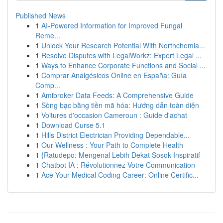
Published News
1
AI-Powered Information for Improved Fungal
Reme...
1
Unlock Your Research Potential With Northchemla...
1
Resolve Disputes with LegalWorkz: Expert Legal ...
1
Ways to Enhance Corporate Functions and Social ...
1
Comprar Analgésicos Online en España: Guía
Comp...
1
Amibroker Data Feeds: A Comprehensive Guide
1
Sòng bạc bằng tiền mã hóa: Hướng dẫn toàn diện
1
Voitures d'occasion Cameroun : Guide d'achat
1
Download Curse 5.1
1
Hills District Electrician Providing Dependable...
1
Our Wellness : Your Path to Complete Health
1
{Ratudepo: Mengenal Lebih Dekat Sosok Inspiratif
1
Chatbot IA : Révolutionnez Votre Communication
1
Ace Your Medical Coding Career: Online Certific...