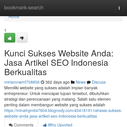
Home
bookmark-search
Togg
navi
Home
1
Kunci Sukses Website Anda:
Jasa Artikel SEO Indonesia
Berkualitas
miriamnwmf708856
362 days ago
News
Discuss
Memiliki website yang sukses adalah impian banyak
entrepreneur. Untuk mencapai tujuan tersebut, dibutuhkan
strategi dan perencanaan yang matang. Salah satu elemen
penting dalam membangun website yang sukses adalah
https://minafrgm647604.blognody.com/40418191/rahasia-sukses-
website-anda-jasa-artikel-seo-indonesia-berkualitas
Comments
Who Upvoted