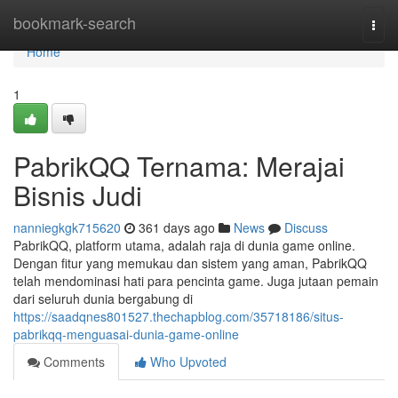
Home
bookmark-search
Togg
navi
Home
1
PabrikQQ Ternama: Merajai
Bisnis Judi
nanniegkgk715620
361 days ago
News
Discuss
PabrikQQ, platform utama, adalah raja di dunia game online.
Dengan fitur yang memukau dan sistem yang aman, PabrikQQ
telah mendominasi hati para pencinta game. Juga jutaan pemain
dari seluruh dunia bergabung di
https://saadqnes801527.thechapblog.com/35718186/situs-
pabrikqq-menguasai-dunia-game-online
Comments
Who Upvoted