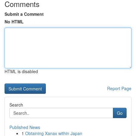
Comments
Submit a Comment
No HTML
HTML is disabled
Report Page
Search
Go
Published News
1
Obtaining Xanax within Japan