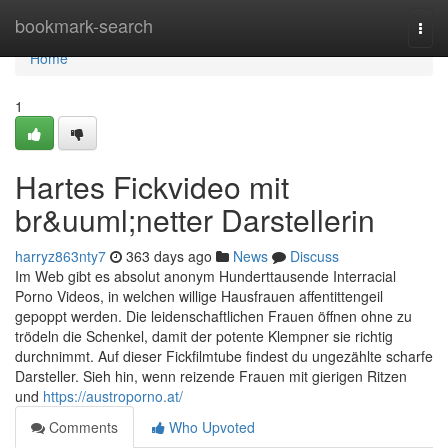
Home
bookmark-search
Togg
navi
Home
1
Hartes Fickvideo mit
br&uuml;netter Darstellerin
harryz863nty7
363 days ago
News
Discuss
Im Web gibt es absolut anonym Hunderttausende Interracial
Porno Videos, in welchen willige Hausfrauen affentittengeil
gepoppt werden. Die leidenschaftlichen Frauen öffnen ohne zu
trödeln die Schenkel, damit der potente Klempner sie richtig
durchnimmt. Auf dieser Fickfilmtube findest du ungezählte scharfe
Darsteller. Sieh hin, wenn reizende Frauen mit gierigen Ritzen
und
https://austroporno.at/
Comments
Who Upvoted