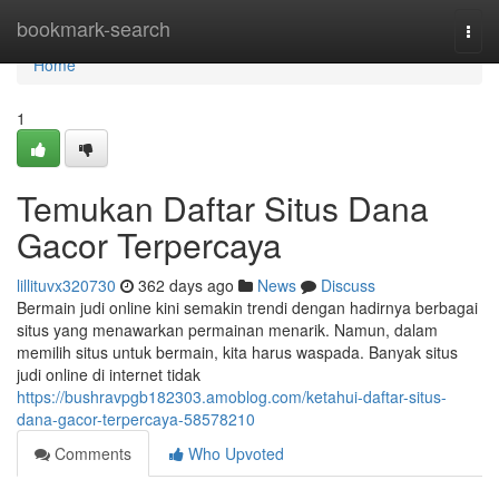
Home
bookmark-search
Togg
navi
Home
1
Temukan Daftar Situs Dana
Gacor Terpercaya
lillituvx320730
362 days ago
News
Discuss
Bermain judi online kini semakin trendi dengan hadirnya berbagai
situs yang menawarkan permainan menarik. Namun, dalam
memilih situs untuk bermain, kita harus waspada. Banyak situs
judi online di internet tidak
https://bushravpgb182303.amoblog.com/ketahui-daftar-situs-
dana-gacor-terpercaya-58578210
Comments
Who Upvoted