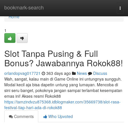
Home
bookmark-search
Togg
navi
Home
1
Slot Tanpa Pusing & Full
Bonus? Jawabannya Rokok88!
orlandopvag017721
363 days ago
News
Discuss
Wah, sangat, kalau main di Game Online ini untungnya sungguh.
Modal kecil aja bisa dapetin untung yang lumayan. Mencoba di
sini seru banget, pokoknya jangan sampai terlambat kesempatan
emas ini! Akses resmi Rokok88
https://tamzindvzu875368.idblogmaker.com/35669738/slot-rasa-
festival-tiap-hari-ada-di-rokok88
Comments
Who Upvoted