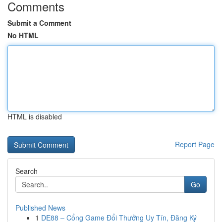
Comments
Submit a Comment
No HTML
HTML is disabled
Report Page
Search
Go
Published News
1
DE88 – Cổng Game Đổi Thưởng Uy Tín, Đăng Ký