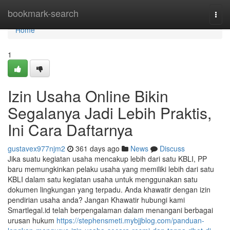
Home
bookmark-search
Togg
navi
Home
1
Izin Usaha Online Bikin
Segalanya Jadi Lebih Praktis,
Ini Cara Daftarnya
gustavex977njm2
361 days ago
News
Discuss
Jika suatu kegiatan usaha mencakup lebih dari satu KBLI, PP
baru memungkinkan pelaku usaha yang memiliki lebih dari satu
KBLI dalam satu kegiatan usaha untuk menggunakan satu
dokumen lingkungan yang terpadu. Anda khawatir dengan izin
pendirian usaha anda? Jangan Khawatir hubungi kami
Smartlegal.id telah berpengalaman dalam menangani berbagai
urusan hukum
https://stephensmeti.mybjjblog.com/panduan-