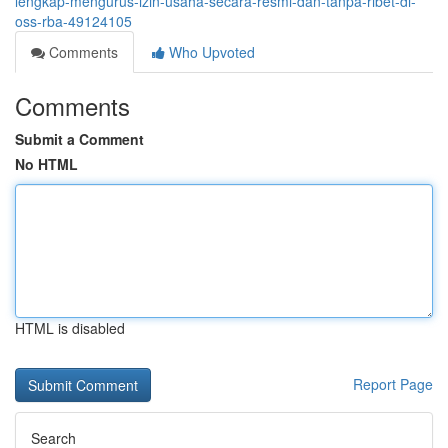
lengkap-mengurus-izin-usaha-secara-resmi-dan-tanpa-ribet-di-
oss-rba-49124105
Comments
Who Upvoted
Comments
Submit a Comment
No HTML
HTML is disabled
Report Page
Search