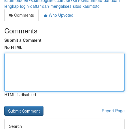
kaumtoto09876.smblogsites.com/36785100/kaumtoto-panduan-
lengkap-login-daftar-dan-mengakses-situs-kaumtoto
Comments
Who Upvoted
Comments
Submit a Comment
No HTML
HTML is disabled
Report Page
Search