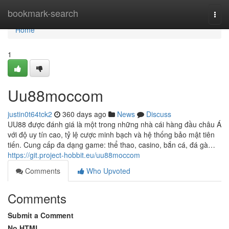
Home
bookmark-search
Togg
navi
Home
1
Uu88moccom
justin0t64tck2
360 days ago
News
Discuss
UU88 được đánh giá là một trong những nhà cái hàng đầu châu Á
với độ uy tín cao, tỷ lệ cược minh bạch và hệ thống bảo mật tiên
tiến. Cung cấp đa dạng game: thể thao, casino, bắn cá, đá gà…
https://git.project-hobbit.eu/uu88moccom
Comments
Who Upvoted
Comments
Submit a Comment
No HTML