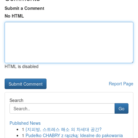
Submit a Comment
No HTML
HTML is disabled
Report Page
Search
Go
Published News
1
{지피방, 스트레스 해소 의 차세대 공간?
1
Pudełko CHABRY z rączką: Idealne do pakowania