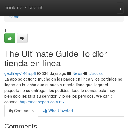
Home
bookmark-search
Togg
navi
Home
1
The Ultimate Guide To dior
tienda en linea
geoffreyk146rqp8
336 days ago
News
Discuss
La app se detiene mucho en los pagos en línea y los perdidos no
llegan en la fecha que supuesta mente tiene que llegar el
paquete no se entregan los pedidos, todo lo demás está muy
bien solo les falla su servidor, y lo de los perdidos. We can't
connect
http://tecnoxpert.com.mx
Comments
Who Upvoted
Comments