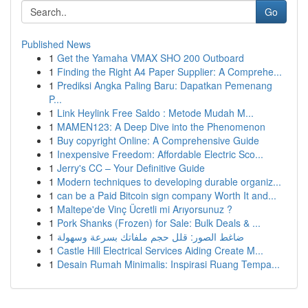
Go
Published News
1
Get the Yamaha VMAX SHO 200 Outboard
1
Finding the Right A4 Paper Supplier: A Comprehe...
1
Prediksi Angka Paling Baru: Dapatkan Pemenang
P...
1
Link Heylink Free Saldo : Metode Mudah M...
1
MAMEN123: A Deep Dive into the Phenomenon
1
Buy copyright Online: A Comprehensive Guide
1
Inexpensive Freedom: Affordable Electric Sco...
1
Jerry's CC – Your Definitive Guide
1
Modern techniques to developing durable organiz...
1
can be a Paid Bitcoin sign company Worth It and...
1
Maltepe'de Vinç Ücretli mi Arıyorsunuz ?
1
Pork Shanks (Frozen) for Sale: Bulk Deals & ...
1
ضاغط الصور: قلل حجم ملفاتك بسرعة وسهولة
1
Castle Hill Electrical Services Aiding Create M...
1
Desain Rumah Minimalis: Inspirasi Ruang Tempa...