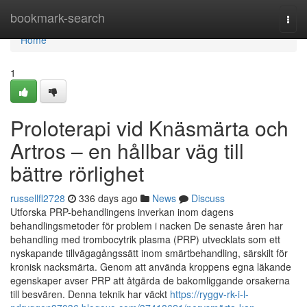
Home
bookmark-search
Togg
navi
Home
1
Proloterapi vid Knäsmärta och
Artros – en hållbar väg till
bättre rörlighet
russellfl2728
336 days ago
News
Discuss
Utforska PRP-behandlingens inverkan inom dagens
behandlingsmetoder för problem i nacken De senaste åren har
behandling med trombocytrik plasma (PRP) utvecklats som ett
nyskapande tillvägagångssätt inom smärtbehandling, särskilt för
kronisk nacksmärta. Genom att använda kroppens egna läkande
egenskaper avser PRP att åtgärda de bakomliggande orsakerna
till besvären. Denna teknik har väckt
https://ryggv-rk-i-l-