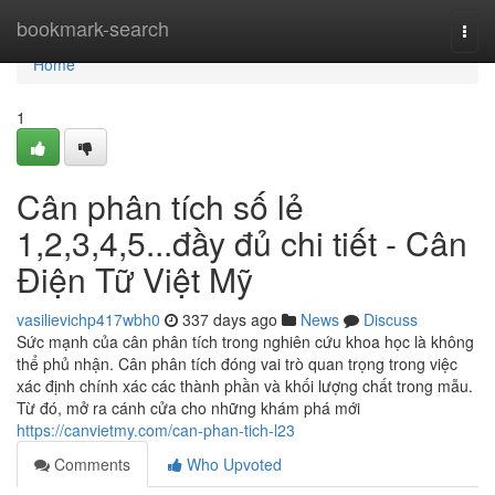
Home
bookmark-search
Togg
navi
Home
1
Cân phân tích số lẻ
1,2,3,4,5...đầy đủ chi tiết - Cân
Điện Tữ Việt Mỹ
vasilievichp417wbh0
337 days ago
News
Discuss
Sức mạnh của cân phân tích trong nghiên cứu khoa học là không
thể phủ nhận. Cân phân tích đóng vai trò quan trọng trong việc
xác định chính xác các thành phần và khối lượng chất trong mẫu.
Từ đó, mở ra cánh cửa cho những khám phá mới
https://canvietmy.com/can-phan-tich-l23
Comments
Who Upvoted