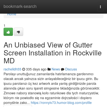
Home
bookmark-search
Togg
navi
Home
1
An Unbiased View of Gutter
Screen Installation in Rockville
MD
rachelldh55
335 days ago
News
Discuss
Parolayı unuttuğunuz zamanlarda hatırlamanıza gardenımcı
olacak ancak yalnızca sizin anlayabileceğiniz bir ipucu girin. Bu
ipucu parolanızı üç kez artwork arda yanlış girdiğinizde parola
alanında çıkan soru işareti simgesine tıkladığınızda görünecektir.
Zimowe nabory stanowią koło ratunkowe dla tych maturzystów,
którym nie powiodło się na egzaminie dojrzałości i dopiero
pomyślnie zako...
https://ronnyiv73.humor-blog.com/profile