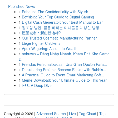
Published News
1
Enhance The Confidentiality with Stylish ...
1
Betflik45: Your Top Guide to Digital Gaming
1
Digital Cash Generator: Your Best Manual to Ear...
1
질조형 방안: 꿈를 바라는 미녀들을 대상인 방향
1
愿望城市：新山新地标?
1
Our Trusted Cosmetic Manufacturing Partner
1
Liege Fighter Chickens
1
Apex Wagering: Ascent to Wealth
1
nohuwin – Đăng Nhập Nhanh, Khám Phá Kho Game
Đ...
1
Prendas Personalizadas : Una Gran Opción Para...
1
Decluttering Projects Become Easier with Rubbis...
1
A Practical Guide to Event Email Marketing Soft...
1
Meme Download: Your Ultimate Guide to This Year
1
lk68: A Deep Dive
Copyright © 2026 |
Advanced Search
|
Live
|
Tag Cloud
|
Top