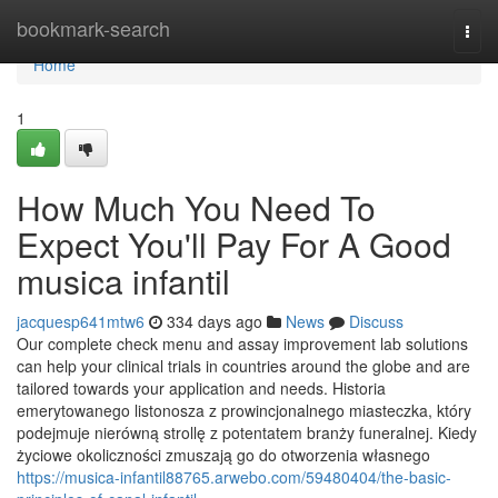
Home
bookmark-search
Togg
navi
Home
1
How Much You Need To
Expect You'll Pay For A Good
musica infantil
jacquesp641mtw6
334 days ago
News
Discuss
Our complete check menu and assay improvement lab solutions
can help your clinical trials in countries around the globe and are
tailored towards your application and needs. Historia
emerytowanego listonosza z prowincjonalnego miasteczka, który
podejmuje nierówną strollę z potentatem branży funeralnej. Kiedy
życiowe okoliczności zmuszają go do otworzenia własnego
https://musica-infantil88765.arwebo.com/59480404/the-basic-