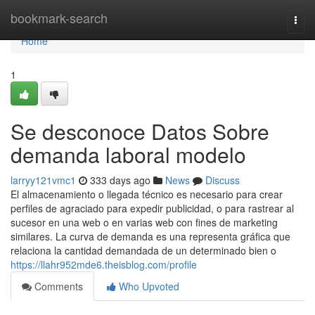
Home
bookmark-search
Togg
navi
Home
1
Se desconoce Datos Sobre
demanda laboral modelo
larryy121vmc1
333 days ago
News
Discuss
El almacenamiento o llegada técnico es necesario para crear
perfiles de agraciado para expedir publicidad, o para rastrear al
sucesor en una web o en varias web con fines de marketing
similares. La curva de demanda es una representa gráfica que
relaciona la cantidad demandada de un determinado bien o
https://llahr952mde6.theisblog.com/profile
Comments
Who Upvoted