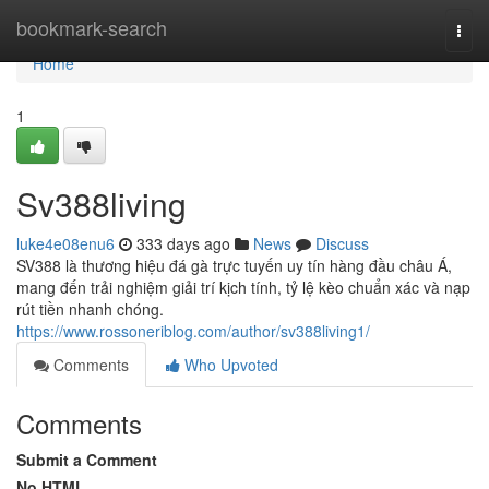
Home
bookmark-search
Togg
navi
Home
1
Sv388living
luke4e08enu6
333 days ago
News
Discuss
SV388 là thương hiệu đá gà trực tuyến uy tín hàng đầu châu Á,
mang đến trải nghiệm giải trí kịch tính, tỷ lệ kèo chuẩn xác và nạp
rút tiền nhanh chóng.
https://www.rossoneriblog.com/author/sv388living1/
Comments
Who Upvoted
Comments
Submit a Comment
No HTML