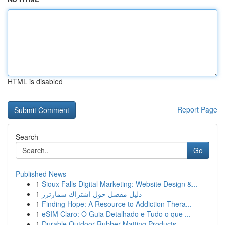
HTML is disabled
Report Page
Search
Go
Published News
1
Sioux Falls Digital Marketing: Website Design &...
1
دليل مفصل حول اشتراك سمارترز
1
Finding Hope: A Resource to Addiction Thera...
1
eSIM Claro: O Guia Detalhado e Tudo o que ...
1
Durable Outdoor Rubber Matting Products