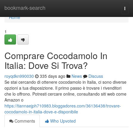
Home
bookmark-search
Togg
navi
Home
1
Comprare Cocodamolo In
Italia: Dove Si Trova?
royqdkn990030
335 days ago
News
Discuss
Se stai cercando di ottenere cocodamolo in Italia, ci sono diverse
opzioni a tua disposizione. Il primo passo è trovare i rivenditori
che lo offrono. Potresti cercare online, consultando siti web come
Amazon o
https://tiannaejph710983.bloggadores.com/36136438/trovare-
cocodamolo-in-italia-dove-e-disponibile
Comments
Who Upvoted