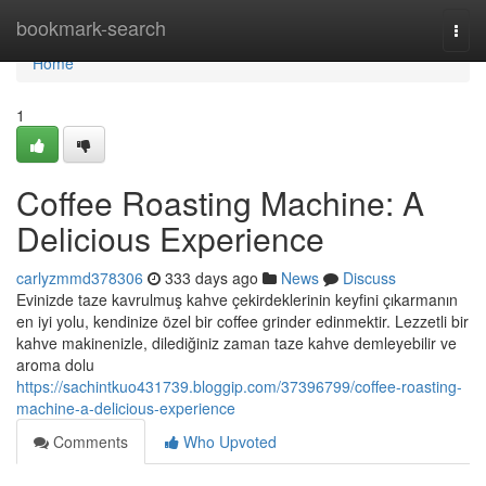
Home
bookmark-search
Togg
navi
Home
1
Coffee Roasting Machine: A
Delicious Experience
carlyzmmd378306
333 days ago
News
Discuss
Evinizde taze kavrulmuş kahve çekirdeklerinin keyfini çıkarmanın
en iyi yolu, kendinize özel bir coffee grinder edinmektir. Lezzetli bir
kahve makinenizle, dilediğiniz zaman taze kahve demleyebilir ve
aroma dolu
https://sachintkuo431739.bloggip.com/37396799/coffee-roasting-
machine-a-delicious-experience
Comments
Who Upvoted