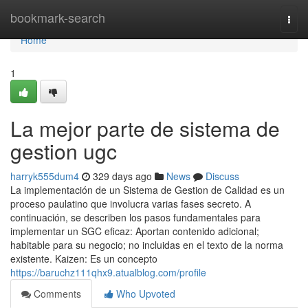
Home
bookmark-search
Togg
navi
Home
1
La mejor parte de sistema de
gestion ugc
harryk555dum4
329 days ago
News
Discuss
La implementación de un Sistema de Gestion de Calidad es un
proceso paulatino que involucra varias fases secreto. A
continuación, se describen los pasos fundamentales para
implementar un SGC eficaz: Aportan contenido adicional;
habitable para su negocio; no incluidas en el texto de la norma
existente. Kaizen: Es un concepto
https://baruchz111qhx9.atualblog.com/profile
Comments
Who Upvoted