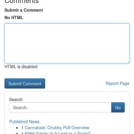
Submit a Comment
No HTML
HTML is disabled
Report Page
Search
Go
Published News
1
Cannabals' Chubby Puff Overview
1
K999 Game: Is It Legit or a Scam?