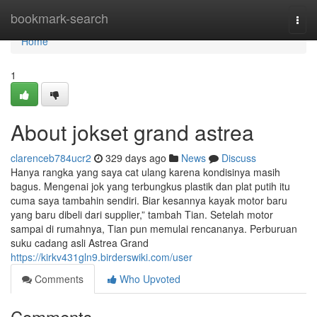
Home
bookmark-search
Togg
navi
Home
1
About jokset grand astrea
clarenceb784ucr2
329 days ago
News
Discuss
Hanya rangka yang saya cat ulang karena kondisinya masih
bagus. Mengenai jok yang terbungkus plastik dan plat putih itu
cuma saya tambahin sendiri. Biar kesannya kayak motor baru
yang baru dibeli dari supplier,” tambah Tian. Setelah motor
sampai di rumahnya, Tian pun memulai rencananya. Perburuan
suku cadang asli Astrea Grand
https://kirkv431gln9.birderswiki.com/user
Comments
Who Upvoted
Comments