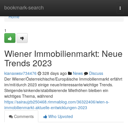
Home
bookmark-search
Togg
navi
Home
1
Wiener Immobilienmarkt: Neue
Trends 2023
kianaxwsv734476
328 days ago
News
Discuss
Der Wiener/Österreichische/Europäische Immobilienmarkt erfährt
im/mit/durch 2023 einige neue/interessante/wichtige Trends.
Steigende/sinkende/stabilisierende Miethöhen bleiben ein
wichtiges Thema, während
https://sairaujzb250468.rimmablog.com/36322406/wien-s-
immobilienmarkt-aktuelle-entwicklungen-2023
Comments
Who Upvoted