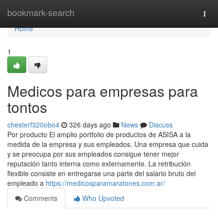
Home
bookmark-search
Togg
navi
Home
1
Medicos para empresas para
tontos
chesterf320obo4
326 days ago
News
Discuss
Por producto El amplio portfolio de productos de ASISA a la
medida de la empresa y sus empleados. Una empresa que cuida
y se preocupa por sus empleados consigue tener mejor
reputación tanto interna como externamente. La retribución
flexible consiste en entregarse una parte del salario bruto del
empleado a
https://medicosparamaratones.com.ar/
Comments
Who Upvoted