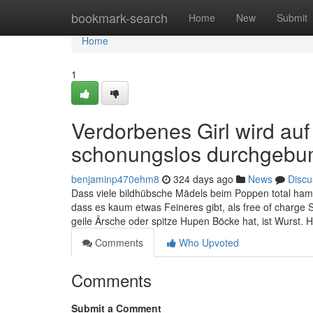
Home
bookmark-search
Home
New
Submit
Home
1
Verdorbenes Girl wird au
schonungslos durchgebu
benjaminp470ehm8
324 days ago
News
Discu
Dass viele bildhübsche Mädels beim Poppen total ham
dass es kaum etwas Feineres gibt, als free of charge 
geile Ärsche oder spitze Hupen Böcke hat, ist Wurst. H
Comments
Who Upvoted
Comments
Submit a Comment