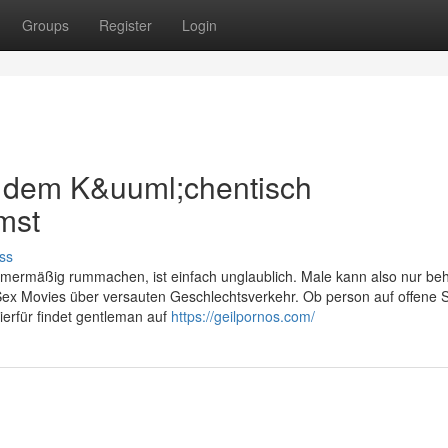
Groups
Register
Login
f dem K&uuml;chentisch
mst
ss
mermäßig rummachen, ist einfach unglaublich. Male kann also nur be
Sex Movies über versauten Geschlechtsverkehr. Ob person auf offene S
ierfür findet gentleman auf
https://geilpornos.com/