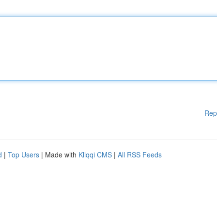
Rep
d
|
Top Users
| Made with
Kliqqi CMS
|
All RSS Feeds