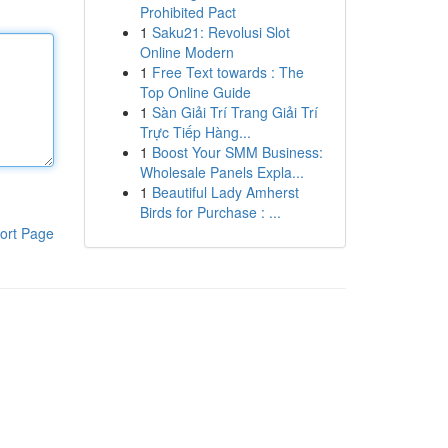
Prohibited Pact
1
Saku21: Revolusi Slot
Online Modern
1
Free Text towards : The
Top Online Guide
1
Sàn Giải Trí Trang Giải Trí
Trực Tiếp Hàng...
1
Boost Your SMM Business:
Wholesale Panels Expla...
1
Beautiful Lady Amherst
Birds for Purchase : ...
ort Page