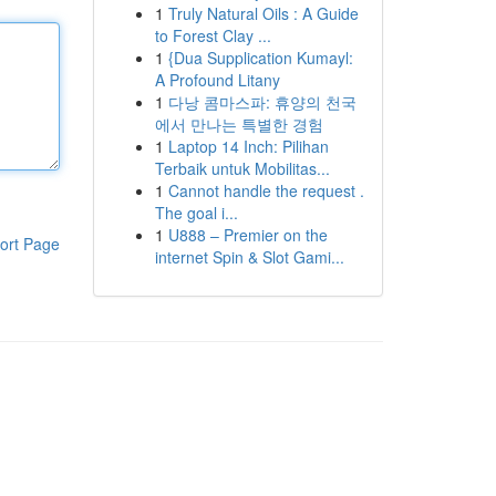
1
Truly Natural Oils : A Guide
to Forest Clay ...
1
{Dua Supplication Kumayl:
A Profound Litany
1
다낭 콤마스파: 휴양의 천국
에서 만나는 특별한 경험
1
Laptop 14 Inch: Pilihan
Terbaik untuk Mobilitas...
1
Cannot handle the request .
The goal i...
1
U888 – Premier on the
ort Page
internet Spin & Slot Gami...