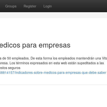
Groups
Register
Login
medicos para empresas
s de 50 empleados. De esta forma los empleados mantendrán una Vita
mpresa. Los términos expresados en esta web están supeditados a las
 estos seguros
om/58814157/indicadores-sobre-medicos-para-empresas-que-debe-saber