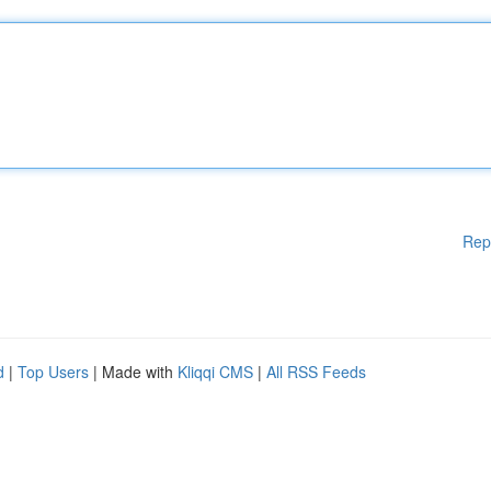
Rep
d
|
Top Users
| Made with
Kliqqi CMS
|
All RSS Feeds