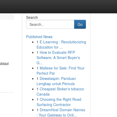
Search
Go
Published News
1
E-Learning : Revolutionizing
Education for ...
1
How to Evaluate RFP
Software: A Smart Buyer's
G...
lidad
1
Maltese for Sale: Find Your
Perfect Pal
1
Dewataspin: Panduan
Lengkap untuk Pemula
1
Cheapest Stoker's tobacco
Canada
1
Choosing the Right Road
Surfacing Contractor
1
DreamHost Domain Names
: Your Gateway to Onli...