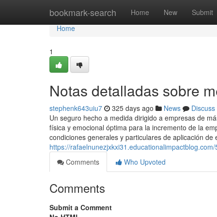
Home
bookmark-search
Home
New
Submit
Home
1
Notas detalladas sobre 
stephenk643uiu7
325 days ago
News
Discuss
Un seguro hecho a medida dirigido a empresas de má
física y emocional óptima para la incremento de la e
condiciones generales y particulares de aplicación de
https://rafaelnunezjxkxi31.educationalimpactblog.c
Comments
Who Upvoted
Comments
Submit a Comment