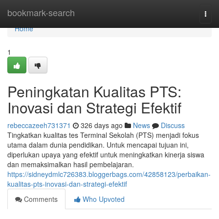
Home
bookmark-search
Togg
navi
Home
1
Peningkatan Kualitas PTS:
Inovasi dan Strategi Efektif
rebeccazeeh731371
326 days ago
News
Discuss
Tingkatkan kualitas tes Terminal Sekolah (PTS) menjadi fokus
utama dalam dunia pendidikan. Untuk mencapai tujuan ini,
diperlukan upaya yang efektif untuk meningkatkan kinerja siswa
dan memaksimalkan hasil pembelajaran.
https://sidneydmlc726383.bloggerbags.com/42858123/perbaikan-
kualitas-pts-inovasi-dan-strategi-efektif
Comments
Who Upvoted