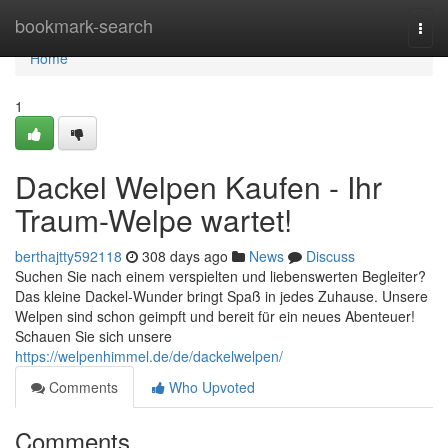
Home
bookmark-search
Togg
navi
Home
1
Dackel Welpen Kaufen - Ihr
Traum-Welpe wartet!
berthajtty592118
308 days ago
News
Discuss
Suchen Sie nach einem verspielten und liebenswerten Begleiter?
Das kleine Dackel-Wunder bringt Spaß in jedes Zuhause. Unsere
Welpen sind schon geimpft und bereit für ein neues Abenteuer!
Schauen Sie sich unsere
https://welpenhimmel.de/de/dackelwelpen/
Comments
Who Upvoted
Comments