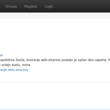
Groups
Register
Login
ss
pektima života, kreiranje web stranice postalo je važan deo uspeha.
u onlajn svetu, mora
ranje-web-stranica