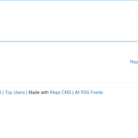
Rep
d
|
Top Users
| Made with
Kliqqi CMS
|
All RSS Feeds