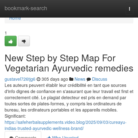
Home
bookmark-search
Togg
navi
Home
1
New Step by Step Map For
Vegetarian Ayurvedic remedies
gustavel726tjg6
305 days ago
News
Discuss
Les auteurs peuvent établir leur crédibilité en tant que sources
d'info dignes de confiance en s'assurant que leur travail est first et
correctement cité. Le plagiat detecteur est pris en demand par
toutes sortes de plates-formes, y compris les ordinateurs de
bureau, les ordinateurs portables et les appareils mobiles.
Significant:
https://safeherbalsupplements.video.blog/2025/09/03/cureayu-
indias-trusted-ayurvedic-wellness-brand/
Comments
Who Upvoted