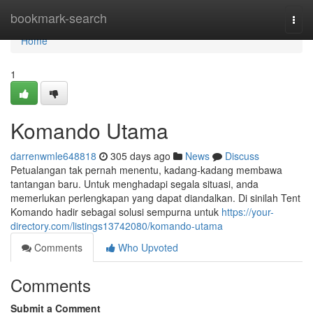
Home
bookmark-search
Togg
navi
Home
1
Komando Utama
darrenwmle648818
305 days ago
News
Discuss
Petualangan tak pernah menentu, kadang-kadang membawa
tantangan baru. Untuk menghadapi segala situasi, anda
memerlukan perlengkapan yang dapat diandalkan. Di sinilah Tent
Komando hadir sebagai solusi sempurna untuk
https://your-
directory.com/listings13742080/komando-utama
Comments
Who Upvoted
Comments
Submit a Comment