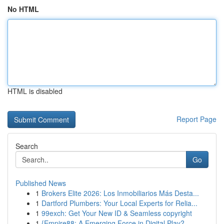
No HTML
HTML is disabled
Report Page
Search
Go
Published News
1
Brokers Elite 2026: Los Inmobiliarios Más Desta...
1
Dartford Plumbers: Your Local Experts for Relia...
1
99exch: Get Your New ID & Seamless copyright
1
{Empire88: A Emerging Force in Digital Play?