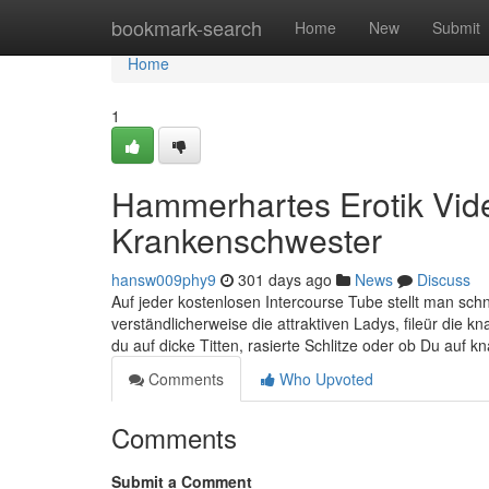
Home
bookmark-search
Home
New
Submit
Home
1
Hammerhartes Erotik Vide
Krankenschwester
hansw009phy9
301 days ago
News
Discuss
Auf jeder kostenlosen Intercourse Tube stellt man schne
verständlicherweise die attraktiven Ladys, fileür die k
du auf dicke Titten, rasierte Schlitze oder ob Du auf 
Comments
Who Upvoted
Comments
Submit a Comment