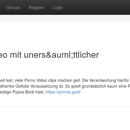
Groups
Register
Login
o mit uners&auml;ttlicher
ll fest, viele Porno Video clips machen geil. Die Verantwortung hierfür
nallhartes Geficke Voraussetzung ist. Es spielt grundsätzlich kaum eine R
knackige Popos Bock hast.
https://pornos.gold/