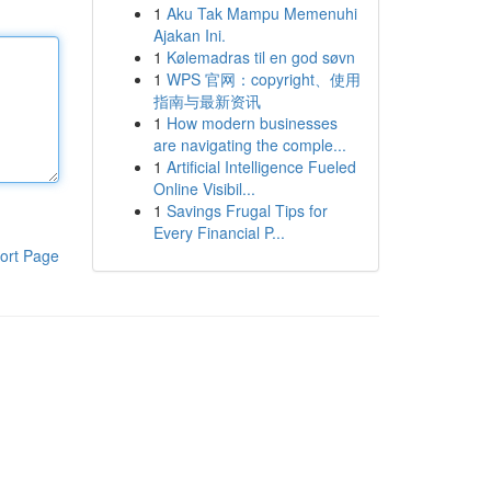
1
Aku Tak Mampu Memenuhi
Ajakan Ini.
1
Kølemadras til en god søvn
1
WPS 官网：copyright、使用
指南与最新资讯
1
How modern businesses
are navigating the comple...
1
Artificial Intelligence Fueled
Online Visibil...
1
Savings Frugal Tips for
Every Financial P...
ort Page