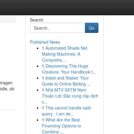
Search
Go
Published News
1
Automated Shade Net
Making Machines: A
Comprehe...
1
Discovering This Huge
Creature: Your Handbook t...
1
8xbet and Xtabet: Your
 tragen
Guide to Online Betting ...
olle, ob
1
Nhà MTV SXTM Nam
Thuận Lợi: Đặc cung cấp dịch
v...
1
This cannot handle said
query . I am de...
1
What Are the Best
Financing Options to
Combine ...