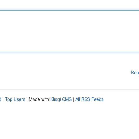
Rep
d
|
Top Users
| Made with
Kliqqi CMS
|
All RSS Feeds