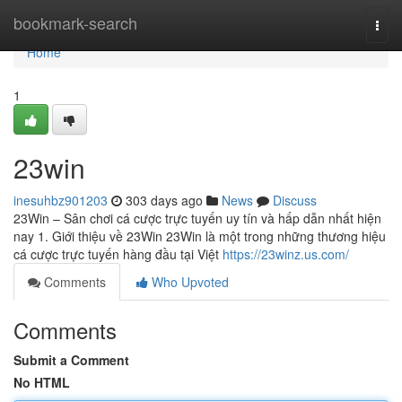
Home
bookmark-search
Togg
navi
Home
1
23win
inesuhbz901203
303 days ago
News
Discuss
23Win – Sân chơi cá cược trực tuyến uy tín và hấp dẫn nhất hiện
nay 1. Giới thiệu về 23Win 23Win là một trong những thương hiệu
cá cược trực tuyến hàng đầu tại Việt
https://23winz.us.com/
Comments
Who Upvoted
Comments
Submit a Comment
No HTML