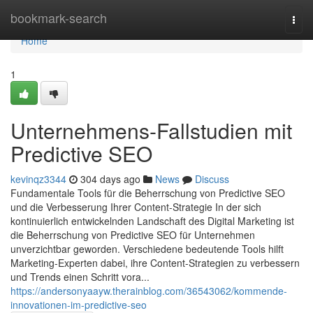
Home
bookmark-search
Togg
navi
Home
1
Unternehmens-Fallstudien mit
Predictive SEO
kevinqz3344
304 days ago
News
Discuss
Fundamentale Tools für die Beherrschung von Predictive SEO
und die Verbesserung Ihrer Content-Strategie In der sich
kontinuierlich entwickelnden Landschaft des Digital Marketing ist
die Beherrschung von Predictive SEO für Unternehmen
unverzichtbar geworden. Verschiedene bedeutende Tools hilft
Marketing-Experten dabei, ihre Content-Strategien zu verbessern
und Trends einen Schritt vora...
https://andersonyaayw.therainblog.com/36543062/kommende-
innovationen-im-predictive-seo