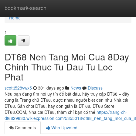
Home
bookmark-search
Home
1
DT68 Nen Tang Moi Cua 8Day
Chinh Thuc Tu Dau Tu Loc
Phat
scottt528vwx5
301 days ago
News
Discuss
Nếu bạn đang tìm nơi uy tín để bắt đầu, hãy truy cập DT68 – đây
cũng là Trang chủ DT68, được nhiều người biết đến như Nhà cái
DT68, Sân chơi DT68, hay đơn giản là DT 68, DT68 Store,
DT68.COM, Nha cai DT68, thậm chí bạn có thể
https://trang-ch-
dt6829630.wikiexpression.com/5355018/dt68_nen_tang_moi_cua_8
Comments
Who Upvoted