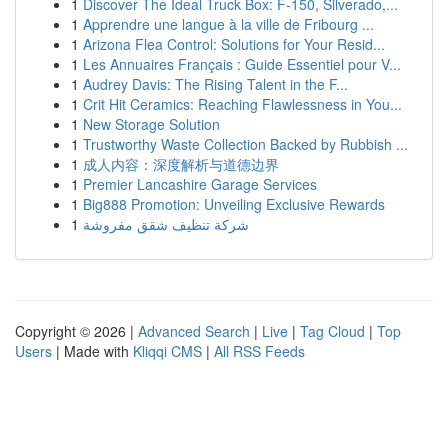
1
Discover The Ideal Truck Box: F-150, Silverado,...
1
Apprendre une langue à la ville de Fribourg ...
1
Arizona Flea Control: Solutions for Your Resid...
1
Les Annuaires Français : Guide Essentiel pour V...
1
Audrey Davis: The Rising Talent in the F...
1
Crit Hit Ceramics: Reaching Flawlessness in You...
1
New Storage Solution
1
Trustworthy Waste Collection Backed by Rubbish ...
1
成人内容：深度解析与道德边界
1
Premier Lancashire Garage Services
1
Big888 Promotion: Unveiling Exclusive Rewards
1
شركة تنظيف شقق مفروشة
Copyright © 2026 |
Advanced Search
|
Live
|
Tag Cloud
|
Top
Users
| Made with
Kliqqi CMS
|
All RSS Feeds