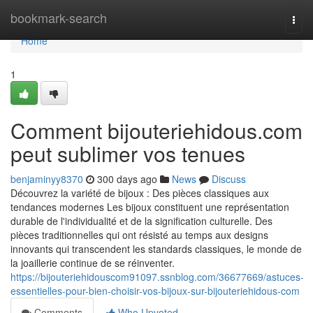
Home
bookmark-search
Togg
navi
Home
1
Comment bijouteriehidous.com
peut sublimer vos tenues
benjaminyy8370
300 days ago
News
Discuss
Découvrez la variété de bijoux : Des pièces classiques aux
tendances modernes Les bijoux constituent une représentation
durable de l'individualité et de la signification culturelle. Des
pièces traditionnelles qui ont résisté au temps aux designs
innovants qui transcendent les standards classiques, le monde de
la joaillerie continue de se réinventer.
https://bijouteriehidouscom91097.ssnblog.com/36677669/astuces-
essentielles-pour-bien-choisir-vos-bijoux-sur-bijouteriehidous-com
Comments
Who Upvoted