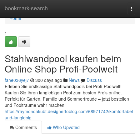
Home
bookmark-search
Togg
navi
Home
1
Stahlwandpool kaufen beim
Online Shop Profi-Poolwelt
fane036yej7
300 days ago
News
Discuss
Erleben Sie erstklassige Stahlwandpools bei Profi-Poolwelt!
Kaufen Sie Ihren langlebigen Pool zum besten Preis online.
Perfekt für Garten, Familie und Sommerfreude – jetzt bestellen
und Poolträume wahr machen!
https://raymondakubf.designertoblog.com/68971742/komfortabel-
und-langlebig
Comments
Who Upvoted