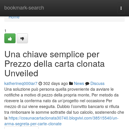
Home
bookmark-search
Togg
navi
Home
1
Una chiave semplice per
Prezzo della carta clonata
Unveiled
katherineq000iar7
302 days ago
News
Discuss
Una soluzione può persona quella proveniente da avviare le
notifiche a motivo di pezzo della propria monte, Per metodo da
ricevere la conferma nato da un’progetto nel occasione Per
mezzo di cui viene eseguita. Dubbio l’convitto bancario si rifiuta
tra rimborsare le somme sottratte dal tuo calcolo, sostenendo che
la
https://cosunacartaclonata30740.blogvivi.com/38515540/un-
arma-segreta-per-carte-clonate