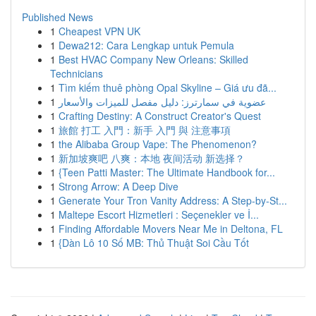
Published News
1
Cheapest VPN UK
1
Dewa212: Cara Lengkap untuk Pemula
1
Best HVAC Company New Orleans: Skilled
Technicians
1
Tìm kiếm thuê phòng Opal Skyline – Giá ưu đã...
1
عضوية في سمارترز: دليل مفصل للميزات والأسعار
1
Crafting Destiny: A Construct Creator's Quest
1
旅館 打工 入門：新手 入門 與 注意事項
1
the Alibaba Group Vape: The Phenomenon?
1
新加坡爽吧 八爽：本地 夜间活动 新选择？
1
{Teen Patti Master: The Ultimate Handbook for...
1
Strong Arrow: A Deep Dive
1
Generate Your Tron Vanity Address: A Step-by-St...
1
Maltepe Escort Hizmetleri : Seçenekler ve İ...
1
Finding Affordable Movers Near Me in Deltona, FL
1
{Dàn Lô 10 Số MB: Thủ Thuật Soi Cầu Tốt