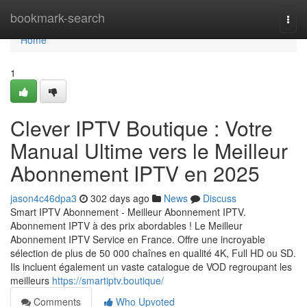
Home
bookmark-search
Togg
navi
Home
1
Clever IPTV Boutique : Votre
Manual Ultime vers le Meilleur
Abonnement IPTV en 2025
jason4c46dpa3
302 days ago
News
Discuss
Smart IPTV Abonnement - Meilleur Abonnement IPTV.
Abonnement IPTV à des prix abordables ! Le Meilleur
Abonnement IPTV Service en France. Offre une incroyable
sélection de plus de 50 000 chaînes en qualité 4K, Full HD ou SD.
Ils incluent également un vaste catalogue de VOD regroupant les
meilleurs
https://smartiptv.boutique/
Comments
Who Upvoted